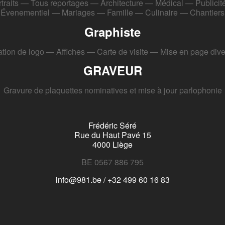
traits
Tous reportages
Architecture
Médical
Publicit
Évenementiel
Mariages
Famille
Culinaire
Chantiers
Graphiste
tion de logo
Affiches
Carte de visite
Mise en page div
GRAVEUR
Gravure de plaquettes nominatives et mise à jour parlophonie
Frédéric Séré
Rue du Haut Pavé 15
4000 Liège
BE 0567 886 795
info@981.be / +32 499 60 16 83